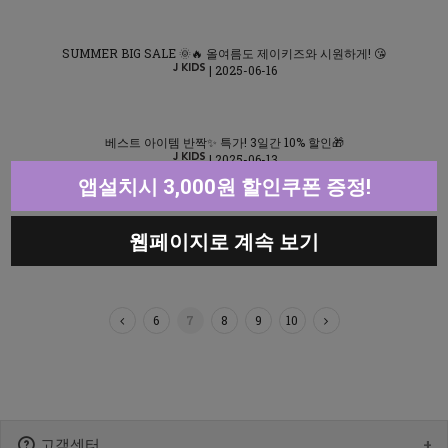
SUMMER BIG SALE 🌞🔥 올여름도 제이키즈와 시원하게! 😘
| 2025-06-16
베스트 아이템 반짝✨ 특가! 3일간 10% 할인🎁
| 2025-06-13
앱설치시 3,000원 할인쿠폰 증정!
행복한 여름을 만드는🥰 선물같은 신상이 팡팡!🎁✨
웹페이지로 계속 보기
| 2025-06-9
6
7
8
9
10
고객센터