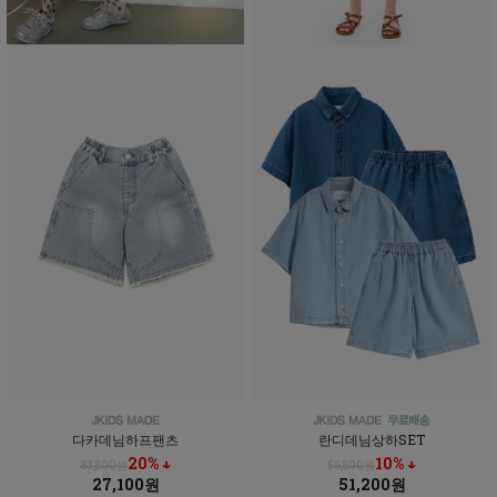
다카데님하프팬츠
란디데님상하SET
20% ↓
10% ↓
33,800원
56,800원
27,100원
51,200원