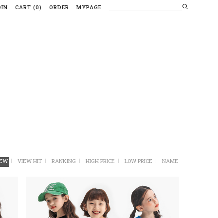
OIN
CART
(
0
)
ORDER
MYPAGE
EW
VIEW HIT
RANKING
HIGH PRICE
LOW PRICE
NAME