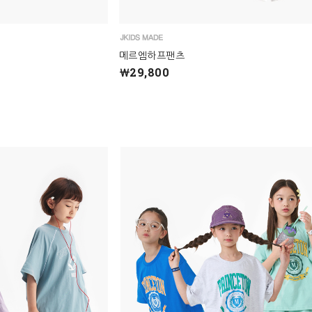
메르엠하프팬츠
￦29,800