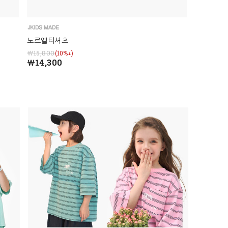
노르엘티셔츠
￦15,800
(10%↓)
￦14,300