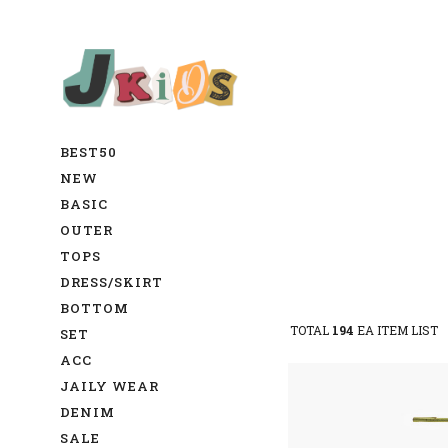
BEST50
NEW
BASIC
OUTER
TOPS
DRESS/SKIRT
BOTTOM
TOTAL
194
EA ITEM LIST
SET
ACC
JAILY WEAR
DENIM
SALE