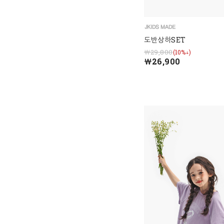
도반상하SET
￦29,800
(10%↓)
￦26,900