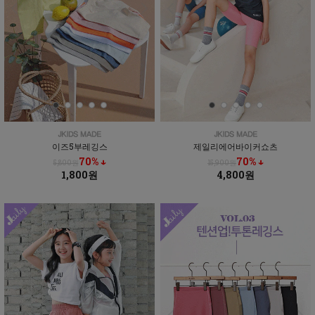
이즈5부레깅스
제일리에어바이커쇼츠
70% ↓
70% ↓
5,800원
15,900원
1,800원
4,800원