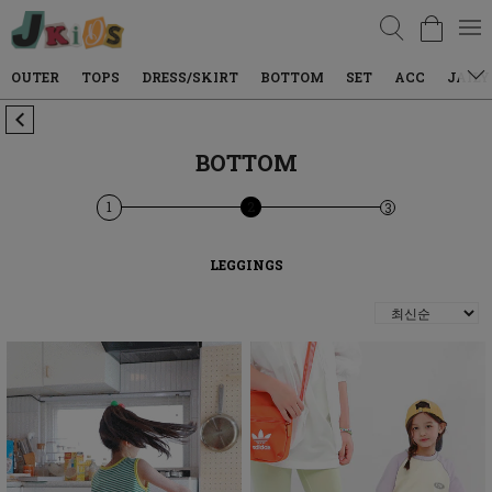
검색
OUTER
TOPS
DRESS/SKIRT
BOTTOM
SET
ACC
JAILY
BOTTOM
1
2
3
LEGGINGS