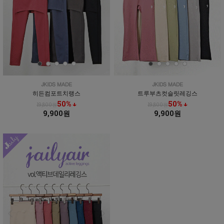
히든컴포트치랭스
트루부츠컷슬릿레깅스
50% ↓
50% ↓
19,800원
19,800원
9,900원
9,900원