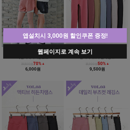
앱설치시 3,000원 할인쿠폰 증정!
웹페이지로 계속 보기
제일리에어더블쇼츠
블러액티브투톤레깅스
70% ↓
50% ↓
19,800원
18,900원
6,000원
9,500원