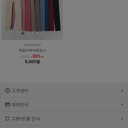
제일리에어레깅스
50% ↓
16,800원
8,400원
고객센터
계좌안내
1600-1766
[월-목] 10:00 ~14:30
[점심] 12:00 ~ 13:00
교환/반품 안내
우리 1005-302-047686
[금] 08:30 ~ 12:30
국민 933901-01-154555
토요일/일요일/공휴일 휴무