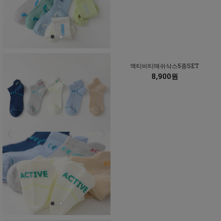
액티비티매쉬삭스5종SET
8,900원