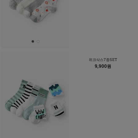
위크삭스7종SET
9,900원