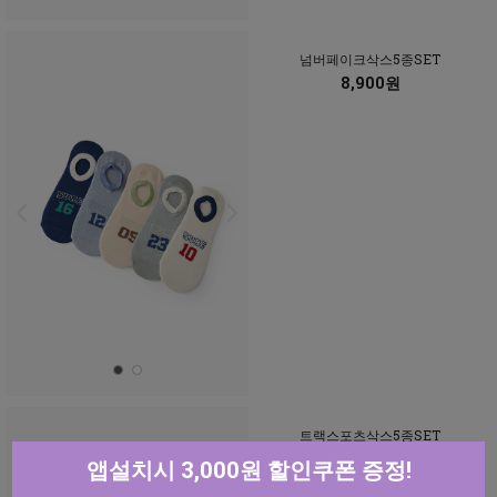
넘버페이크삭스5종SET
8,900원
트랙스포츠삭스5종SET
8,900원
앱설치시 3,000원 할인쿠폰 증정!