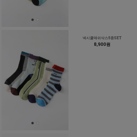
넥시쿨매쉬삭스5종SET
8,900원