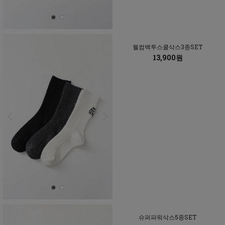
웰컴백투스쿨삭스3종SET
13,900원
슈퍼파워삭스5종SET