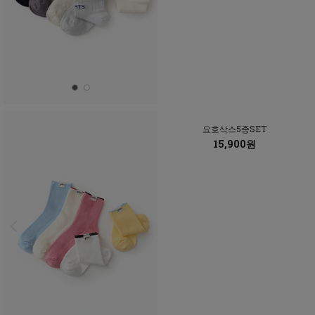
요호삭스5종SET
15,900원