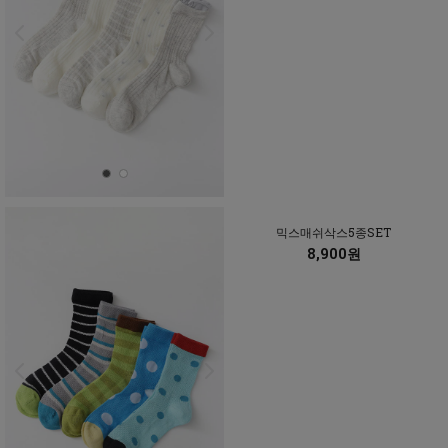
믹스매쉬삭스5종SET
8,900원