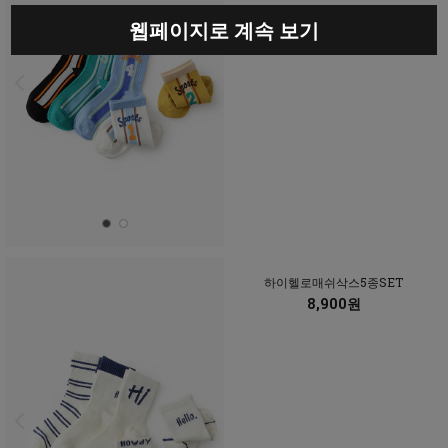
웹페이지로 계속 보기
하이헬로매쉬삭스5종SET
8,900원