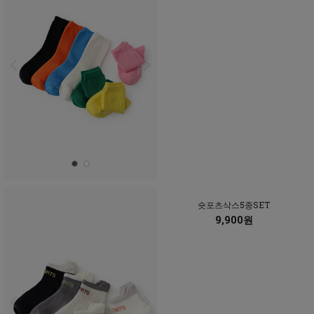
숏포츠삭스5종SET
9,900원