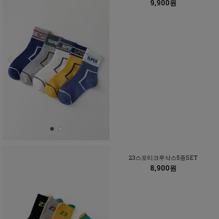
9,900원
23스포티크루삭스5종SET
8,900원