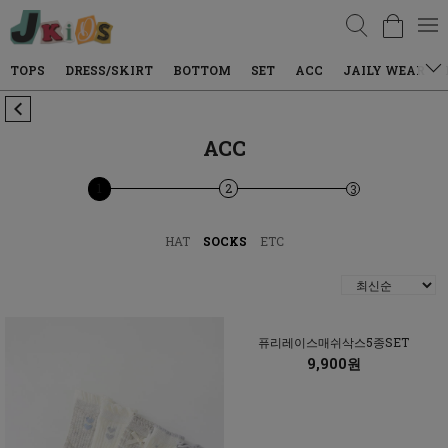
검색
DRESS/SKIRT
BOTTOM
SET
ACC
JAILY WEAR
DENIM
ACC
1
2
3
HAT
SOCKS
ETC
퓨리레이스매쉬삭스5종SET
9,900원