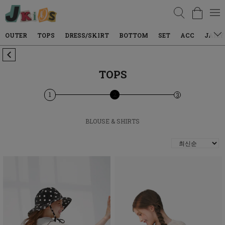
검색
OUTER
TOPS
DRESS/SKIRT
BOTTOM
SET
ACC
JAILY
TOPS
1
2
3
BLOUSE & SHIRTS