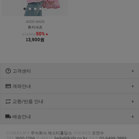
츄키셔츠
50% ↓
27,800원
13,900원
고객센터
계좌안내
1600-1766
[월-목] 10:00 ~14:30
[점심] 12:00 ~ 13:00
교환/반품 안내
우리 1005-302-047686
[금] 08:30 ~ 12:30
국민 933901-01-154555
토요일/일요일/공휴일 휴무
농협 355-0041-4461-73
배송안내
제품수령 후 반품을 하시려면 수령 후 7일 이내에 마이페이지내에서
예금주 : 제스티홀딩스
반품접수 또는 1600-1766번(1833-4181)으로 전화/게시판으로
문의부터 주신 후,
COMPANY
주식회사 제스티홀딩스
OWNER
조연수
평균 상품 준비기간은 주말제외 2~4일까지 소요될수 있습니다.
CJ대한통운(1588-1255)으로 반품접수 또는 인터넷사이트에서 온라인
TEL
1600-1766
E-MAIL
help@jkids.co.kr
FAX
02-6499-3889
(주말 및 공휴일 제외, 제주 도서 산간 지역은 추가로 1~2일이 더
접수 후 픽업요청해주세요.