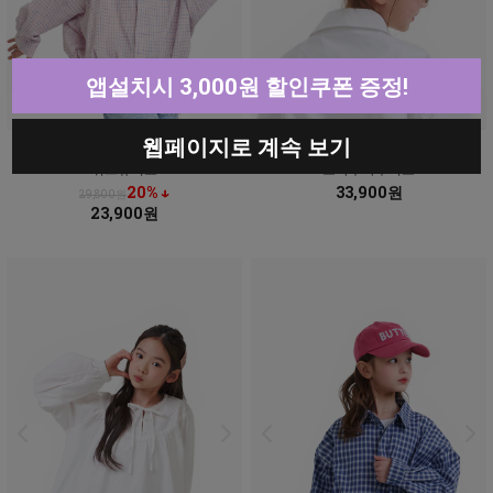
앱설치시 3,000원 할인쿠폰 증정!
웹페이지로 계속 보기
위드유셔츠
오마주자수셔츠
20% ↓
33,900원
29,800원
23,900원