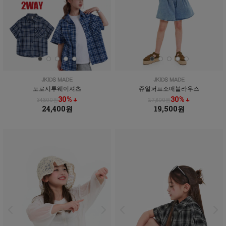
도로시투웨이셔츠
쥬얼퍼프소매블라우스
30% ↓
30% ↓
34,800원
27,800원
24,400원
19,500원