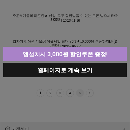
추운⛄겨울의 따끈한🔥 신상! 모두 할인받을 수 있는 쿠폰 받으세요😘
| 2025-11-10
갑자기 찾아온 겨울🥶 이월세일 최대 70% + 10,000원 쿠폰까지!🎉(1)
| 2025-10-27
앱설치시 3,000원 할인쿠폰 증정!
가을 정기세일🍁 최대 30% 할인 + 1만원 중복할인 쿠폰팩🌻(1)
웹페이지로 계속 보기
| 2025-10-20
1
2
3
4
5
고객센터