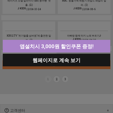
제이키즈 모델 일라이다 SBS'붕어빵' 첫
MBC '동물가족 체험기 와일드 패밀리'일
출..(2)
라..(1)
| 2014-10-24
| 2014-08-6
KBS 2TV '위기탈출 넘버원'에 출연한 일
아빠랑 함께 터키 노래 부르기♪
라..(1)
| 2014-04-22
| 2014-07-9
앱설치시 3,000원 할인쿠폰 증정!
웹페이지로 계속 보기
글쓰기
1
2
3
고객센터