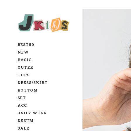
BEST50
NEW
BASIC
OUTER
TOPS
DRESS/SKIRT
BOTTOM
SET
ACC
JAILY WEAR
DENIM
SALE