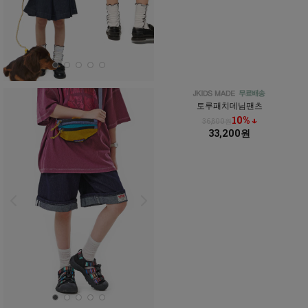
토루패치데님팬츠
10% ↓
36,800원
33,200원