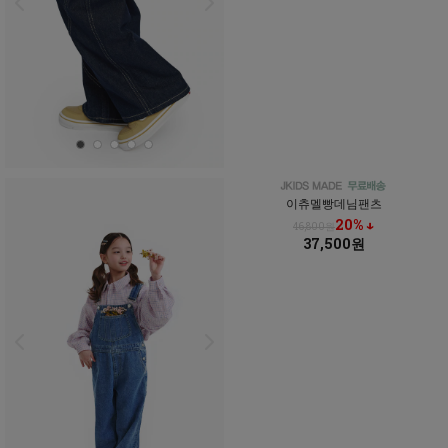
이츄멜빵데님팬츠
20% ↓
46,800원
37,500원