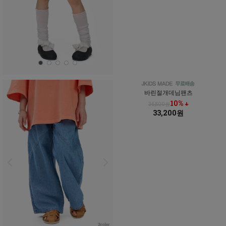
바린절개데님팬츠
10% ↓
36,800원
33,200원