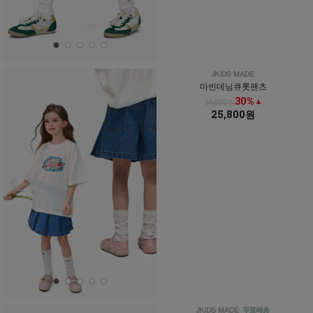
마빈데님큐롯팬츠
30% ↓
36,800원
25,800원