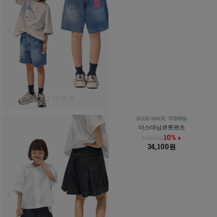
더스데님큐롯팬츠
10% ↓
37,800원
34,100원