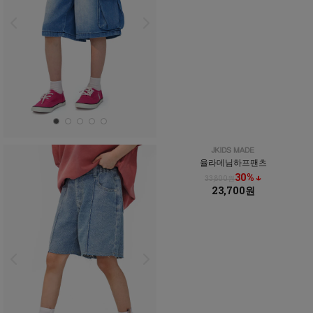
율라데님하프팬츠
30% ↓
33,800원
23,700원