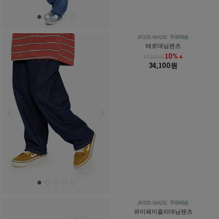
테로데님팬츠
10% ↓
37,800원
34,100원
유미페이즐리데님팬츠