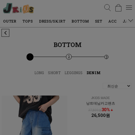
검색
TOPS
DRESS/SKIRT
BOTTOM
SET
ACC
JAILY WEAR
BOTTOM
1
2
3
LONG
SHORT
LEGGINGS
DENIM
낭트데님카고팬츠
30% ↓
37,800원
26,500원