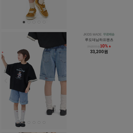
루도데님하프팬츠
10% ↓
36,800원
33,200원