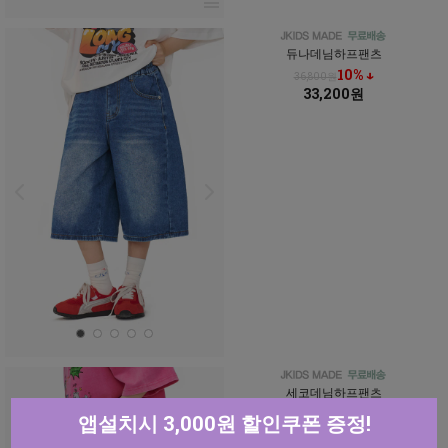
듀나데님하프팬츠
10% ↓
36,800원
33,200원
세코데님하프팬츠
10% ↓
36,800원
앱설치시 3,000원 할인쿠폰 증정!
33,200원