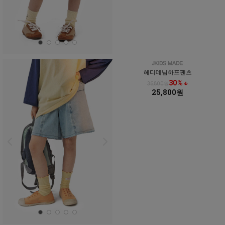
헤디데님하프팬츠
30% ↓
36,800원
25,800원