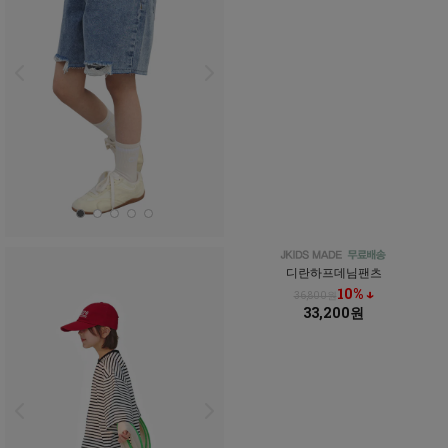
디란하프데님팬츠
10% ↓
36,800원
33,200원