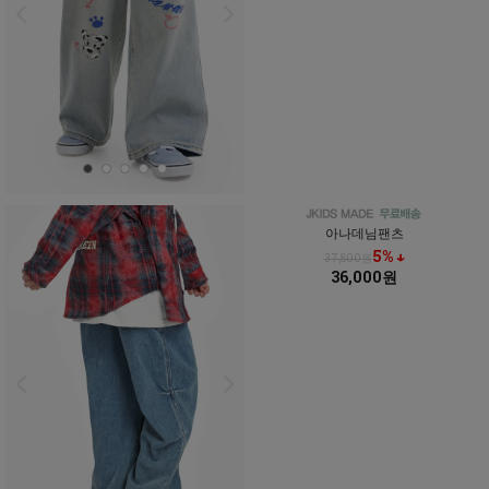
아나데님팬츠
5% ↓
37,800원
36,000원