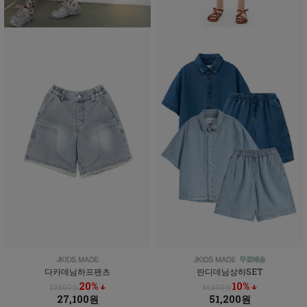
다카데님하프팬츠
란디데님상하SET
20% ↓
10% ↓
33,800원
56,800원
27,100원
51,200원