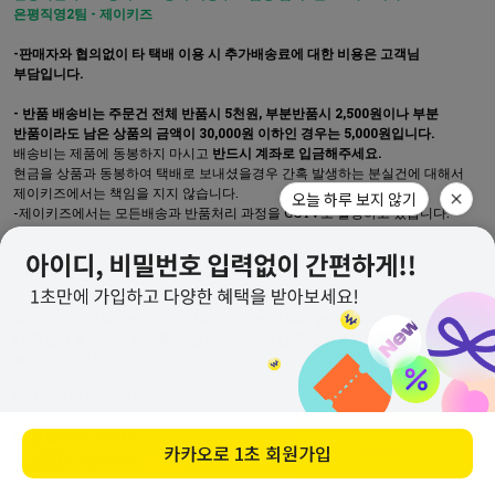
은평직영2팀 - 제이키즈
-판매자와 협의없이 타 택배 이용 시 추가배송료에 대한 비용은 고객님
부담입니다.
- 반품 배송비는 주문건 전체 반품시 5천원, 부분반품시 2,500원이나 부분
반품이라도 남은 상품의 금액이 30,000원 이하인 경우는 5,000원입니다.
배송비는 제품에 동봉하지 마시고
반드시 계좌로 입금해주세요.
현금을 상품과 동봉하여 택배로 보내셨을경우 간혹 발생하는 분실건에 대해서
제이키즈에서는 책임을 지지 않습니다.
오늘 하루 보지 않기
-제이키즈에서는 모든배송과 반품처리 과정을 CCTV로 촬영하고 있습니다.
주의사항
다음과 같은 경우에는 어떠한 사유라도 반품이 절대 불가합니다.
(고객님의 불이익이 없도록, 착용전 또는 세탁전 꼭 상품하자여부를
확인해주세요)
제품 수령 후 7일이 경과한 경우
세탁하거나 착용한 경우
미밍플라워나시티
탈취제, 향수, 섬유유연제 등을 사용한 경우
구매하기
카카오로
1초 회원가입
이 외 고객님의 책임 있는 사유로 제품이 손상되어 재판매가 불가능한 경우
5,100
원
16,800
원
(70%↓)
다음의 경우에는 교환 및 반품시 고객님의 배송비 부담으로만 처리가