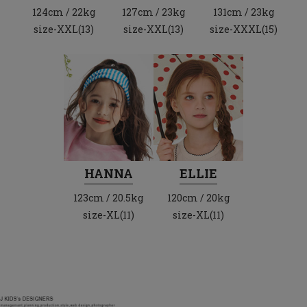
124cm / 22kg
127cm / 23kg
131cm / 23kg
size-XXL(13)
size-XXL(13)
size-XXXL(15)
HANNA
ELLIE
123cm / 20.5kg
120cm / 20kg
size-XL(11)
size-XL(11)