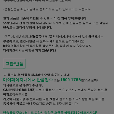
-품절상품은 확인되는데로 순차적으로 문자 안내드리고 있습니다
인기 상품은 배송이 지연될 수 있으니 이 점 양해 부탁드립니다.
수취인과의 전화 연결이 되지 않거나 부재로 인해 반송되는 경우의 모든 책임과
반송료는 고객이 부담하셔야 합니다.
-주문 시, 배송요청사항(물품변경 등)은 택배기사님께서 배송시 확인하시는
부분이므로, 변경사항은 꼭 전화나 게시판으로 문의해주세요.
(배송요청사항에 변경사항을 적어주신 후, 적용이 되지 않았더라도
제이키즈에서는 책임을 지지 않습니다.)
교환/반품
-제품수령 후 반품을 하시려면 수령 후 7일 이내에
마이페이지내에서 반품접수
1600-1766
또는
번으로 전화/
게시판으로 문의부터 주신 후,
CJ대한통운(1588-1255)으로 반품접수
또는
인터넷사이트에서 온라인 접수 후
픽업요청
해주세요.
깨끗이 제품포장 후 원하시는 교환 제품과 원하시는 처리사항을 적은 메모를
동봉하여 착불로 아래 주소지로 반품 보내주시면 됩니다.
반송하실 주소 : 경기도 고양시 덕양구 오금동 삼막3길 10 마포지사 1F