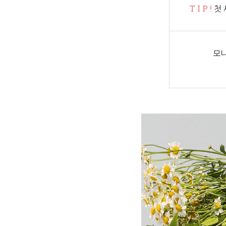
T I P !
첫 
모니