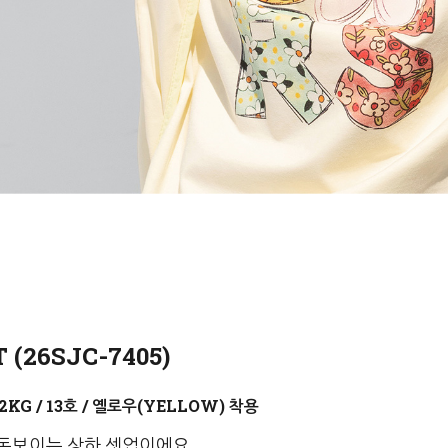
(26SJC-7405)
옐로우(YELLOW)
돋보이는 상하 셋업이에요.