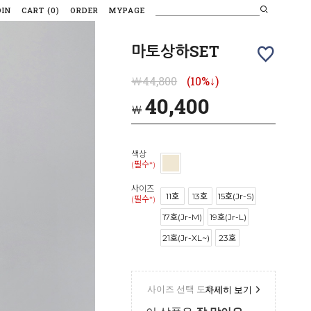
OIN
CART
(
0
)
ORDER
MYPAGE
마토상하SET
￦44,800
(10%↓)
40,400
￦
색상
(필수*)
사이즈
11호
13호
15호(Jr-S)
(필수*)
17호(Jr-M)
19호(Jr-L)
21호(Jr-XL~)
23호