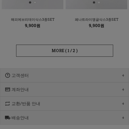
해피에브리데이삭스3종SET
페나트라이앵글삭스3종SET
9,900원
9,900원
MORE (
1
/
2
)
고객센터
계좌안내
1600-1766
[월-목] 10:00 ~14:30
[점심] 12:00 ~ 13:00
교환/반품 안내
우리 1005-302-047686
[금] 08:30 ~ 12:30
국민 933901-01-154555
토요일/일요일/공휴일 휴무
농협 355-0041-4461-73
배송안내
제품수령 후 반품을 하시려면 수령 후 7일 이내에 마이페이지내에서
예금주 : 제스티홀딩스
반품접수 또는 1600-1766번(1833-4181)으로 전화/게시판으로
문의부터 주신 후,