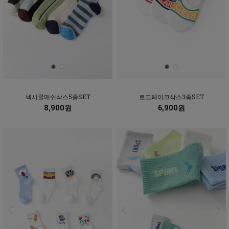
넥시쿨매쉬삭스5종SET
로고페이크삭스3종SET
8,900원
6,900원