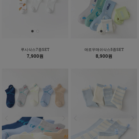
루시삭스7종SET
애로우매쉬삭스5종SET
7,900원
8,900원