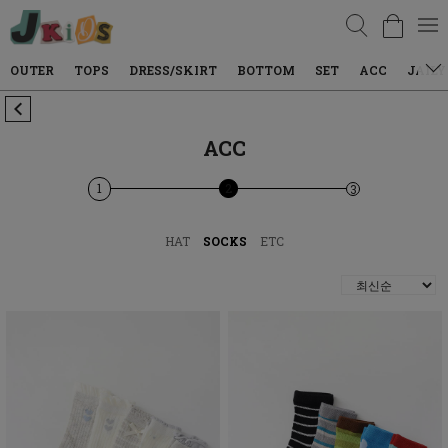
검색
TOPS
DRESS/SKIRT
BOTTOM
SET
ACC
JAILY WEAR
ACC
1
2
3
HAT
SOCKS
ETC