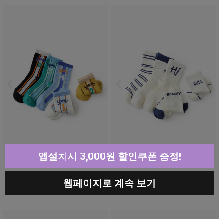
앱설치시 3,000원 할인쿠폰 증정!
트랙스포츠삭스5종SET
하이헬로매쉬삭스5종SET
웹페이지로 계속 보기
8,900원
8,900원