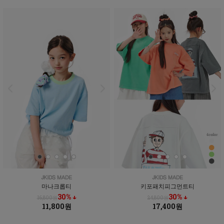
마나크롭티
키포패치피그먼트티
30% ↓
30% ↓
16,800원
24,800원
11,800원
17,400원