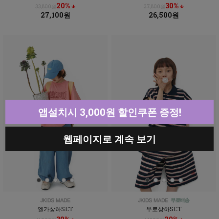
20% ↓
30% ↓
33,800원
37,800원
27,100원
26,500원
앱설치시 3,000원 할인쿠폰 증정!
웹페이지로 계속 보기
엘카상하SET
무로상하SET