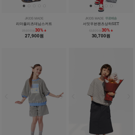
리마플리츠데님스커트
서밋우븐팬츠상하SET
30% ↓
30% ↓
39,800원
43,800원
27,900원
30,700원