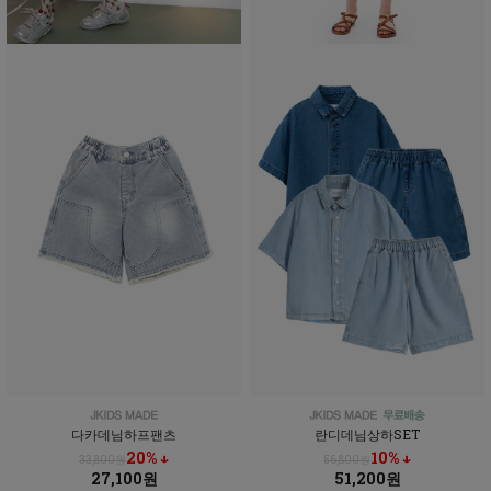
다카데님하프팬츠
란디데님상하SET
20% ↓
10% ↓
33,800원
56,800원
27,100원
51,200원