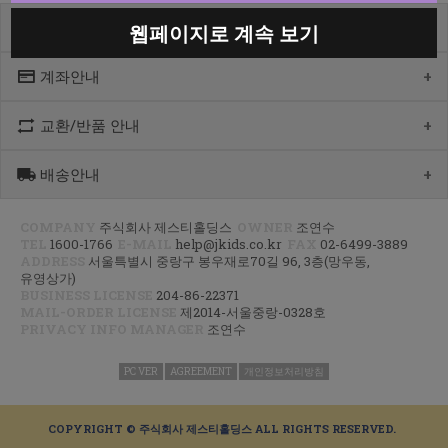
고객센터
웹페이지로 계속 보기
계좌안내
1600-1766
[월-목] 10:00 ~14:30
[점심] 12:00 ~ 13:00
교환/반품 안내
우리 1005-302-047686
[금] 08:30 ~ 12:30
국민 933901-01-154555
토요일/일요일/공휴일 휴무
농협 355-0041-4461-73
배송안내
제품수령 후 반품을 하시려면 수령 후 7일 이내에 마이페이지내에서
예금주 : 제스티홀딩스
반품접수 또는 1600-1766번(1833-4181)으로 전화/게시판으로
문의부터 주신 후,
COMPANY
주식회사 제스티홀딩스
OWNER
조연수
평균 상품 준비기간은 주말제외 2~4일까지 소요될수 있습니다.
CJ대한통운(1588-1255)으로 반품접수 또는 인터넷사이트에서 온라인
TEL
1600-1766
E-MAIL
help@jkids.co.kr
FAX
02-6499-3889
(주말 및 공휴일 제외, 제주 도서 산간 지역은 추가로 1~2일이 더
접수 후 픽업요청해주세요.
ADDRESS
서울특별시 중랑구 봉우재로70길 96, 3층(망우동,
소요됩니다.)
유영상가)
주문하신 상품이 입고가 늦어지는 상품이거나 주문 제작 상품일 경우엔
교환/반품 : 경기도 고양시 덕양구 오금동 삼막3길 10 마포지사 1F
BUSINESS LICENSE
204-86-22371
기일이 더 걸릴 수 있습니다.
은평직영2팀 - 제이키즈
MAIL-ORDER LICENSE
제2014-서울중랑-0328호
PRIVACY INFO MANAGER
조연수
신발이나 악세사리 카테고리 상품은 고객님 주문건 결제후 거래처에서
공급해오는 방식으로 같이 주문하시면 배송기간 평균 주말제외 3~5일
이상, 리오더 기간에는 한달정도 소요 되실수 있는점
PC VER
AGREEMENT
개인정보처리방침
양해부탁드립니다.
지연되는 상품 발생시 출고가능 제품 먼저 부분발송하고 있으니 조금만
COPYRIGHT © 주식회사 제스티홀딩스 ALL RIGHTS RESERVED.
기다려주시면 감사하겠습니다^^
(부분 출고 시 알림 톡(문자)안내)