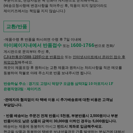
부분이므로, 변경사항은 꼭 전화나 게시판으로 문의해주세요.
(배송요청사항에 변경사항을 적어주신 후, 적용이 되지 않았더라도
제이키즈에서는 책임을 지지 않습니다.)
교환/반품
-제품수령 후 반품을 하시려면 수령 후 7일 이내에
마이페이지내에서 반품접수
1600-1766
또는
번으로 전화/
게시판으로 문의부터 주신 후,
CJ대한통운(1588-1255)으로 반품접수
또는
인터넷사이트에서 온라인 접수 후
픽업요청
해주세요.
깨끗이 제품포장 후 원하시는 교환 제품과 원하시는 처리사항을 적은 메모를
동봉하여 착불로 아래 주소지로 반품 보내주시면 됩니다.
반송하실 주소 : 경기도 고양시 덕양구 오금동 삼막3길 10 마포지사 1F
은평직영2팀 - 제이키즈
-판매자와 협의없이 타 택배 이용 시 추가배송료에 대한 비용은 고객님
부담입니다.
- 반품 배송비는 주문건 전체 반품시 5천원, 부분반품시 2,500원이나 부분
반품이라도 남은 상품의 금액이 30,000원 이하인 경우는 5,000원입니다.
배송비는 제품에 동봉하지 마시고
반드시 계좌로 입금해주세요.
현금을 상품과 동봉하여 택배로 보내셨을경우 간혹 발생하는 분실건에 대해서