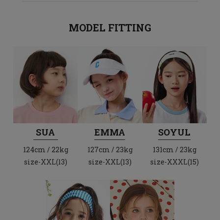
MODEL FITTING
SUA
EMMA
SOYUL
124cm / 22kg
127cm / 23kg
131cm / 23kg
size-XXL(13)
size-XXL(13)
size-XXXL(15)