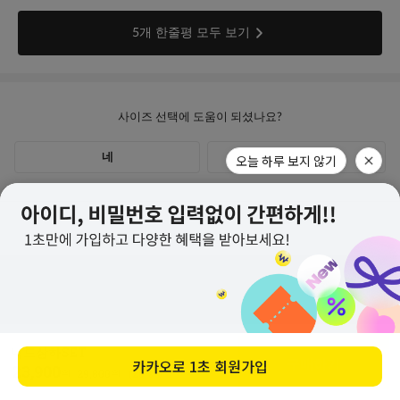
오늘 하루 보지 않기
고객센터
계좌안내
1600-1766
[월-목] 10:00 ~14:30
니드상하SET
[점심] 12:00 ~ 13:00
구매하기
카카오로
1초 회원가입
교환/반품 안내
23,900
우리 1005-302-047686
원
29,800
원
(20%↓)
[금] 08:30 ~ 12:30
국민 933901-01-154555
토요일/일요일/공휴일 휴무
농협 355-0041-4461-73