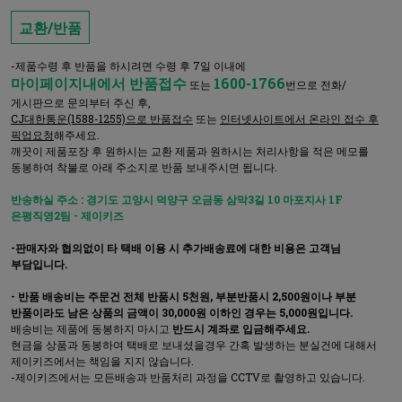
교환/반품
-제품수령 후 반품을 하시려면 수령 후 7일 이내에
마이페이지내에서 반품접수
1600-1766
또는
번으로 전화/
게시판으로 문의부터 주신 후,
CJ대한통운(1588-1255)으로 반품접수
또는
인터넷사이트에서 온라인 접수 후
픽업요청
해주세요.
깨끗이 제품포장 후 원하시는 교환 제품과 원하시는 처리사항을 적은 메모를
동봉하여 착불로 아래 주소지로 반품 보내주시면 됩니다.
반송하실 주소 : 경기도 고양시 덕양구 오금동 삼막3길 10 마포지사 1F
은평직영2팀 - 제이키즈
-판매자와 협의없이 타 택배 이용 시 추가배송료에 대한 비용은 고객님
부담입니다.
- 반품 배송비는 주문건 전체 반품시 5천원, 부분반품시 2,500원이나 부분
반품이라도 남은 상품의 금액이 30,000원 이하인 경우는 5,000원입니다.
배송비는 제품에 동봉하지 마시고
반드시 계좌로 입금해주세요.
현금을 상품과 동봉하여 택배로 보내셨을경우 간혹 발생하는 분실건에 대해서
제이키즈에서는 책임을 지지 않습니다.
-제이키즈에서는 모든배송과 반품처리 과정을 CCTV로 촬영하고 있습니다.