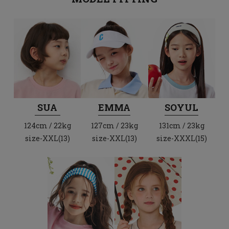
SUA
EMMA
SOYUL
124cm / 22kg
127cm / 23kg
131cm / 23kg
size-XXL(13)
size-XXL(13)
size-XXXL(15)