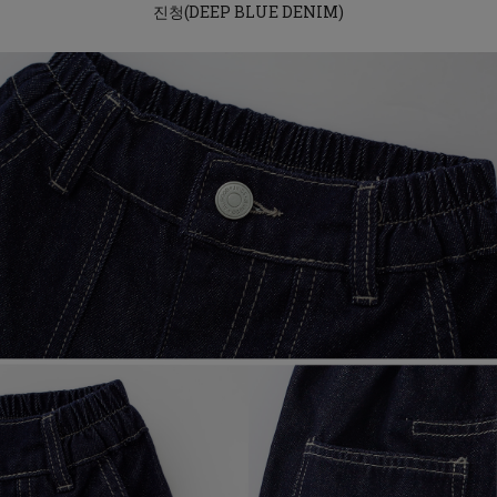
진청(DEEP BLUE DENIM)