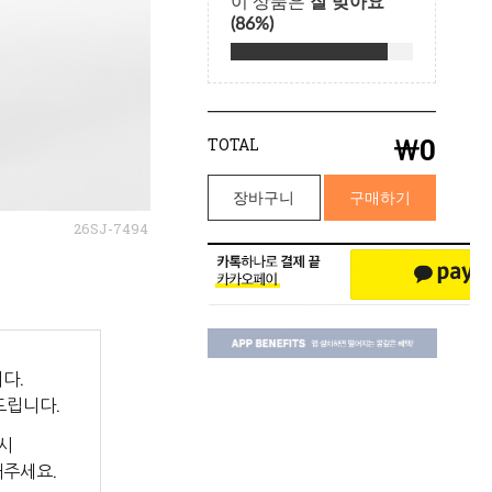
￦
0
TOTAL
장바구니
구매하기
26SJ-7494
다.
드립니다.
시
해주세요.