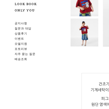
LOOK BOOK
ONLY YOU
공지사항
질문과 대답
상품후기
이벤트
모델지원
포토리뷰
자주 묻는 질문
배송조회
건조기
기계세탁이
피그
원단 염색