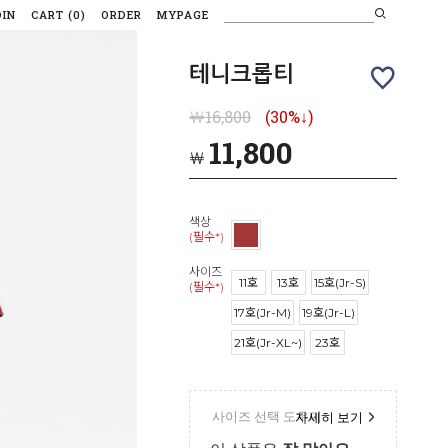
OIN
CART
(
0
)
ORDER
MYPAGE
테니크롭티
￦16,800
(30%↓)
11,800
￦
색상
(필수*)
사이즈
11호
13호
15호(Jr-S)
(필수*)
17호(Jr-M)
19호(Jr-L)
21호(Jr-XL~)
23호