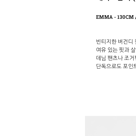
빈티지한 버건디 
여유 있는 핏과 
데님 팬츠나 조거
단독으로도 포인트