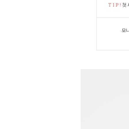
T I P !
첫 
모니