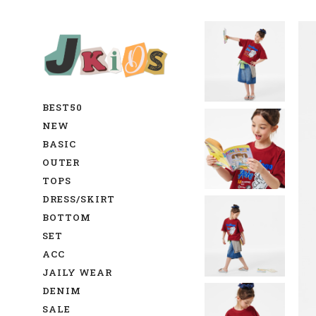
BEST50
NEW
BASIC
OUTER
TOPS
DRESS/SKIRT
BOTTOM
SET
ACC
JAILY WEAR
DENIM
SALE