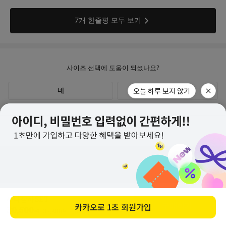
오늘 하루 보지 않기
고객센터
계좌안내
1600-1766
[월-목] 10:00 ~14:30
세나상하SET
[점심] 12:00 ~ 13:00
구매하기
카카오로
1초 회원가입
교환/반품 안내
30,500
우리 1005-302-047686
원
33,800
원
(10%↓)
[금] 08:30 ~ 12:30
국민 933901-01-154555
토요일/일요일/공휴일 휴무