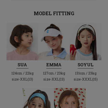
MODEL FITTING
SUA
EMMA
SOYUL
124cm / 22kg
127cm / 23kg
131cm / 23kg
size-XXL(13)
size-XXL(13)
size-XXXL(15)