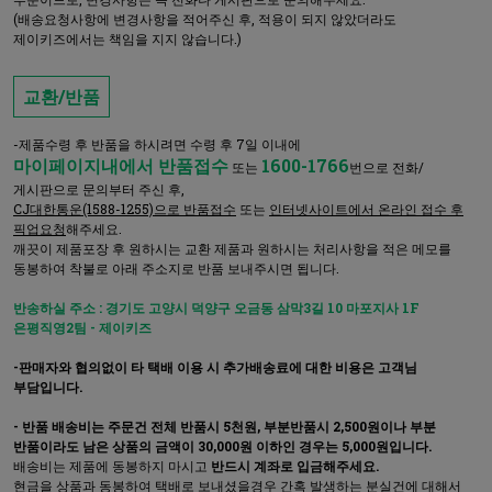
(배송요청사항에 변경사항을 적어주신 후, 적용이 되지 않았더라도
제이키즈에서는 책임을 지지 않습니다.)
교환/반품
-제품수령 후 반품을 하시려면 수령 후 7일 이내에
마이페이지내에서 반품접수
1600-1766
또는
번으로 전화/
게시판으로 문의부터 주신 후,
CJ대한통운(1588-1255)으로 반품접수
또는
인터넷사이트에서 온라인 접수 후
픽업요청
해주세요.
깨끗이 제품포장 후 원하시는 교환 제품과 원하시는 처리사항을 적은 메모를
동봉하여 착불로 아래 주소지로 반품 보내주시면 됩니다.
반송하실 주소 : 경기도 고양시 덕양구 오금동 삼막3길 10 마포지사 1F
은평직영2팀 - 제이키즈
-판매자와 협의없이 타 택배 이용 시 추가배송료에 대한 비용은 고객님
부담입니다.
- 반품 배송비는 주문건 전체 반품시 5천원, 부분반품시 2,500원이나 부분
반품이라도 남은 상품의 금액이 30,000원 이하인 경우는 5,000원입니다.
배송비는 제품에 동봉하지 마시고
반드시 계좌로 입금해주세요.
현금을 상품과 동봉하여 택배로 보내셨을경우 간혹 발생하는 분실건에 대해서