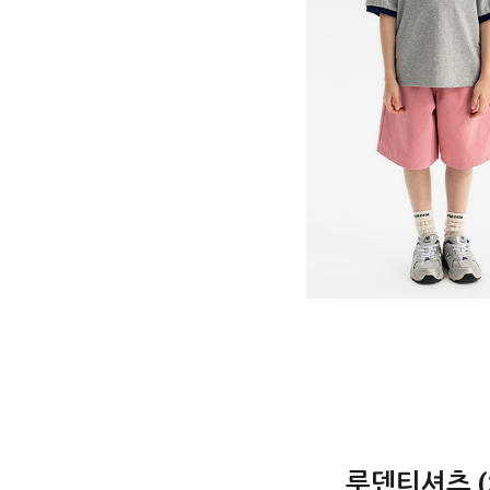
루덴티셔츠 (2