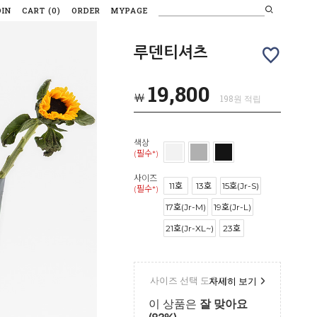
OIN
CART
(
0
)
ORDER
MYPAGE
루덴티셔츠
19,800
￦
198원 적립
색상
(필수*)
사이즈
11호
13호
15호(Jr-S)
(필수*)
17호(Jr-M)
19호(Jr-L)
21호(Jr-XL~)
23호