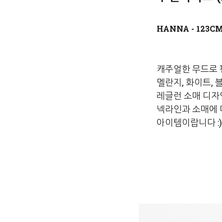
캐주얼한 무드로 
멜란지, 화이트,
레글런 소매 디자
넥라인과 소매에 
아이템이랍니다 :)