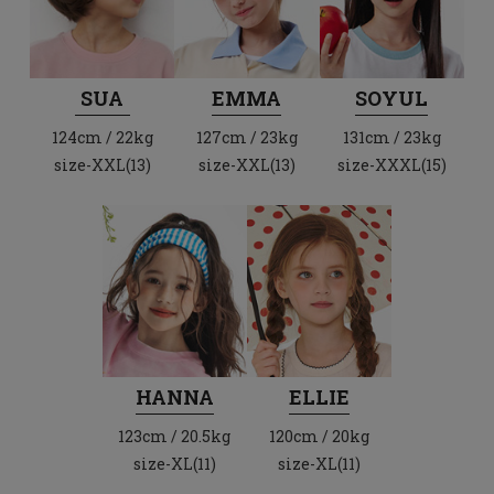
SUA
EMMA
SOYUL
124cm / 22kg
127cm / 23kg
131cm / 23kg
size-XXL(13)
size-XXL(13)
size-XXXL(15)
HANNA
ELLIE
123cm / 20.5kg
120cm / 20kg
size-XL(11)
size-XL(11)