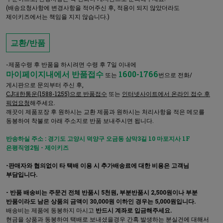
(배송요청사항에 변경사항을 적어주신 후, 적용이 되지 않았더라도
제이키즈에서는 책임을 지지 않습니다.)
교환/반품
-제품수령 후 반품을 하시려면 수령 후 7일 이내에
마이페이지내에서 반품접수
1600-1766
또는
번으로 전화/
게시판으로 문의부터 주신 후,
CJ대한통운(1588-1255)으로 반품접수
또는
인터넷사이트에서 온라인 접수 후
픽업요청
해주세요.
깨끗이 제품포장 후 원하시는 교환 제품과 원하시는 처리사항을 적은 메모를
동봉하여 착불로 아래 주소지로 반품 보내주시면 됩니다.
반송하실 주소 : 경기도 고양시 덕양구 오금동 삼막3길 10 마포지사 1F
은평직영2팀 - 제이키즈
-판매자와 협의없이 타 택배 이용 시 추가배송료에 대한 비용은 고객님
부담입니다.
- 반품 배송비는 주문건 전체 반품시 5천원, 부분반품시 2,500원이나 부분
반품이라도 남은 상품의 금액이 30,000원 이하인 경우는 5,000원입니다.
배송비는 제품에 동봉하지 마시고
반드시 계좌로 입금해주세요.
현금을 상품과 동봉하여 택배로 보내셨을경우 간혹 발생하는 분실건에 대해서