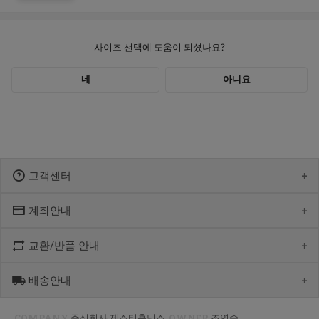
고객센터
계좌안내
1600-1766
[월-목] 10:00 ~14:30
[점심] 12:00 ~ 13:00
교환/반품 안내
우리 1005-302-047686
[금] 08:30 ~ 12:30
국민 933901-01-154555
토요일/일요일/공휴일 휴무
농협 355-0041-4461-73
배송안내
제품수령 후 반품을 하시려면 수령 후 7일 이내에 마이페이지내에서
예금주 : 제스티홀딩스
반품접수 또는 1600-1766번(1833-4181)으로 전화/게시판으로
문의부터 주신 후,
COMPANY
주식회사 제스티홀딩스
OWNER
조연수
평균 상품 준비기간은 주말제외 2~4일까지 소요될수 있습니다.
CJ대한통운(1588-1255)으로 반품접수 또는 인터넷사이트에서 온라인