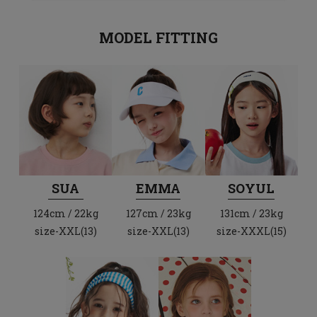
MODEL FITTING
SUA
EMMA
SOYUL
124cm / 22kg
127cm / 23kg
131cm / 23kg
size-XXL(13)
size-XXL(13)
size-XXXL(15)