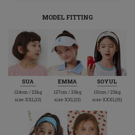
MODEL FITTING
SUA
EMMA
SOYUL
124cm / 22kg
127cm / 23kg
131cm / 23kg
size-XXL(13)
size-XXL(13)
size-XXXL(15)