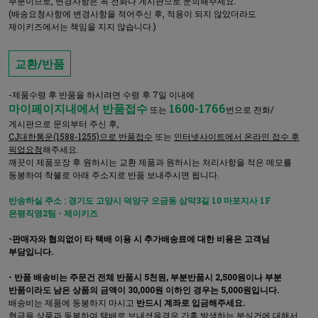
부분이므로, 변경사항은 꼭 전화나 게시판으로 문의해주세요.
(배송요청사항에 변경사항을 적어주신 후, 적용이 되지 않았더라도
제이키즈에서는 책임을 지지 않습니다.)
교환/반품
-제품수령 후 반품을 하시려면 수령 후 7일 이내에
마이페이지내에서 반품접수
1600-1766
또는
번으로 전화/
게시판으로 문의부터 주신 후,
CJ대한통운(1588-1255)으로 반품접수
또는
인터넷사이트에서 온라인 접수 후
픽업요청
해주세요.
깨끗이 제품포장 후 원하시는 교환 제품과 원하시는 처리사항을 적은 메모를
동봉하여 착불로 아래 주소지로 반품 보내주시면 됩니다.
반송하실 주소 : 경기도 고양시 덕양구 오금동 삼막3길 10 마포지사 1F
은평직영2팀 - 제이키즈
-판매자와 협의없이 타 택배 이용 시 추가배송료에 대한 비용은 고객님
부담입니다.
- 반품 배송비는 주문건 전체 반품시 5천원, 부분반품시 2,500원이나 부분
반품이라도 남은 상품의 금액이 30,000원 이하인 경우는 5,000원입니다.
배송비는 제품에 동봉하지 마시고
반드시 계좌로 입금해주세요.
현금을 상품과 동봉하여 택배로 보내셨을경우 간혹 발생하는 분실건에 대해서