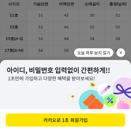
오늘 하루 보지 않기
서밋우븐팬츠상하SET
구매하기
카카오로
1초 회원가입
30,700
원
43,800
원
(30%↓)