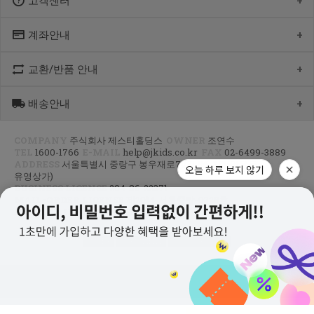
고객센터
계좌안내
1600-1766
[월-목] 10:00 ~14:30
[점심] 12:00 ~ 13:00
교환/반품 안내
우리 1005-302-047686
[금] 08:30 ~ 12:30
국민 933901-01-154555
토요일/일요일/공휴일 휴무
농협 355-0041-4461-73
배송안내
제품수령 후 반품을 하시려면 수령 후 7일 이내에 마이페이지내에서
예금주 : 제스티홀딩스
반품접수 또는 1600-1766번(1833-4181)으로 전화/게시판으로
문의부터 주신 후,
COMPANY
주식회사 제스티홀딩스
OWNER
조연수
평균 상품 준비기간은 주말제외 2~4일까지 소요될수 있습니다.
CJ대한통운(1588-1255)으로 반품접수 또는 인터넷사이트에서 온라인
TEL
1600-1766
E-MAIL
help@jkids.co.kr
FAX
02-6499-3889
(주말 및 공휴일 제외, 제주 도서 산간 지역은 추가로 1~2일이 더
접수 후 픽업요청해주세요.
ADDRESS
서울특별시 중랑구 봉우재로70길 96, 3층(망우동,
소요됩니다.)
오늘 하루 보지 않기
유영상가)
주문하신 상품이 입고가 늦어지는 상품이거나 주문 제작 상품일 경우엔
교환/반품 : 경기도 고양시 덕양구 오금동 삼막3길 10 마포지사 1F
BUSINESS LICENSE
204-86-22371
기일이 더 걸릴 수 있습니다.
은평직영2팀 - 제이키즈
MAIL-ORDER LICENSE
제2014-서울중랑-0328호
PRIVACY INFO MANAGER
조연수
신발이나 악세사리 카테고리 상품은 고객님 주문건 결제후 거래처에서
공급해오는 방식으로 같이 주문하시면 배송기간 평균 주말제외 3~5일
이상, 리오더 기간에는 한달정도 소요 되실수 있는점
PC VER
AGREEMENT
개인정보처리방침
양해부탁드립니다.
지연되는 상품 발생시 출고가능 제품 먼저 부분발송하고 있으니 조금만
COPYRIGHT © 주식회사 제스티홀딩스 ALL RIGHTS RESERVED.
기다려주시면 감사하겠습니다^^
(부분 출고 시 알림 톡(문자)안내)