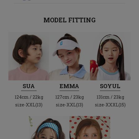
MODEL FITTING
SUA
EMMA
SOYUL
124cm / 22kg
127cm / 23kg
131cm / 23kg
size-XXL(13)
size-XXL(13)
size-XXXL(15)