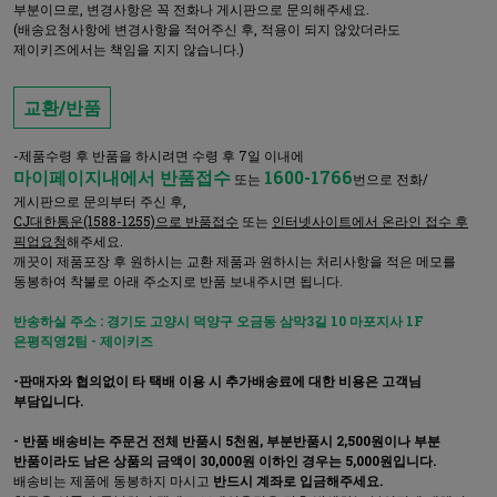
부분이므로, 변경사항은 꼭 전화나 게시판으로 문의해주세요.
(배송요청사항에 변경사항을 적어주신 후, 적용이 되지 않았더라도
제이키즈에서는 책임을 지지 않습니다.)
교환/반품
-제품수령 후 반품을 하시려면 수령 후 7일 이내에
마이페이지내에서 반품접수
1600-1766
또는
번으로 전화/
게시판으로 문의부터 주신 후,
CJ대한통운(1588-1255)으로 반품접수
또는
인터넷사이트에서 온라인 접수 후
픽업요청
해주세요.
깨끗이 제품포장 후 원하시는 교환 제품과 원하시는 처리사항을 적은 메모를
동봉하여 착불로 아래 주소지로 반품 보내주시면 됩니다.
반송하실 주소 : 경기도 고양시 덕양구 오금동 삼막3길 10 마포지사 1F
은평직영2팀 - 제이키즈
-판매자와 협의없이 타 택배 이용 시 추가배송료에 대한 비용은 고객님
부담입니다.
- 반품 배송비는 주문건 전체 반품시 5천원, 부분반품시 2,500원이나 부분
반품이라도 남은 상품의 금액이 30,000원 이하인 경우는 5,000원입니다.
배송비는 제품에 동봉하지 마시고
반드시 계좌로 입금해주세요.