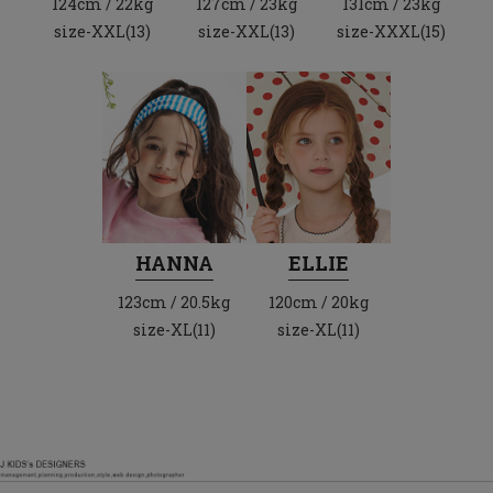
124cm / 22kg
127cm / 23kg
131cm / 23kg
size-XXL(13)
size-XXL(13)
size-XXXL(15)
HANNA
ELLIE
123cm / 20.5kg
120cm / 20kg
size-XL(11)
size-XL(11)