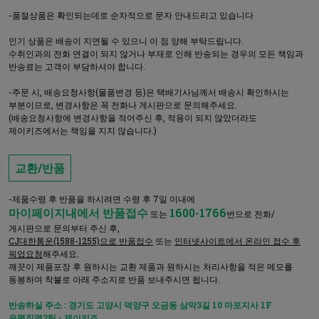
-품절상품은 확인되는데로 순차적으로 문자 안내드리고 있습니다
인기 상품은 배송이 지연될 수 있으니 이 점 양해 부탁드립니다.
수취인과의 전화 연결이 되지 않거나 부재로 인해 반송되는 경우의 모든 책임과
반송료는 고객이 부담하셔야 합니다.
-주문 시, 배송요청사항(물품변경 등)은 택배기사님께서 배송시 확인하시는
부분이므로, 변경사항은 꼭 전화나 게시판으로 문의해주세요.
(배송요청사항에 변경사항을 적어주신 후, 적용이 되지 않았더라도
제이키즈에서는 책임을 지지 않습니다.)
교환/반품
-제품수령 후 반품을 하시려면 수령 후 7일 이내에
마이페이지내에서 반품접수
1600-1766
또는
번으로 전화/
게시판으로 문의부터 주신 후,
CJ대한통운(1588-1255)으로 반품접수
또는
인터넷사이트에서 온라인 접수 후
픽업요청
해주세요.
깨끗이 제품포장 후 원하시는 교환 제품과 원하시는 처리사항을 적은 메모를
동봉하여 착불로 아래 주소지로 반품 보내주시면 됩니다.
반송하실 주소 : 경기도 고양시 덕양구 오금동 삼막3길 10 마포지사 1F
은평직영2팀 - 제이키즈