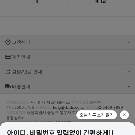
고객센터
계좌안내
1600-1766
[월-목] 10:00 ~14:30
[점심] 12:00 ~ 13:00
교환/반품 안내
우리 1005-302-047686
[금] 08:30 ~ 12:30
국민 933901-01-154555
토요일/일요일/공휴일 휴무
농협 355-0041-4461-73
배송안내
제품수령 후 반품을 하시려면 수령 후 7일 이내에 마이페이지내에서
예금주 : 제스티홀딩스
반품접수 또는 1600-1766번(1833-4181)으로 전화/게시판으로
문의부터 주신 후,
COMPANY
주식회사 제스티홀딩스
OWNER
조연수
평균 상품 준비기간은 주말제외 2~4일까지 소요될수 있습니다.
CJ대한통운(1588-1255)으로 반품접수 또는 인터넷사이트에서 온라인
TEL
1600-1766
E-MAIL
help@jkids.co.kr
FAX
02-6499-3889
(주말 및 공휴일 제외, 제주 도서 산간 지역은 추가로 1~2일이 더
접수 후 픽업요청해주세요.
ADDRESS
서울특별시 중랑구 봉우재로70길 96, 3층(망우동,
소요됩니다.)
오늘 하루 보지 않기
유영상가)
주문하신 상품이 입고가 늦어지는 상품이거나 주문 제작 상품일 경우엔
교환/반품 : 경기도 고양시 덕양구 오금동 삼막3길 10 마포지사 1F
BUSINESS LICENSE
204-86-22371
기일이 더 걸릴 수 있습니다.
은평직영2팀 - 제이키즈
MAIL-ORDER LICENSE
제2014-서울중랑-0328호
PRIVACY INFO MANAGER
조연수
신발이나 악세사리 카테고리 상품은 고객님 주문건 결제후 거래처에서