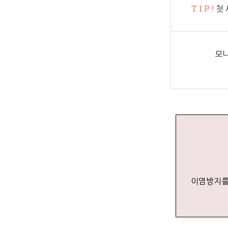
T I P !
첫 
모니
이염방지를 