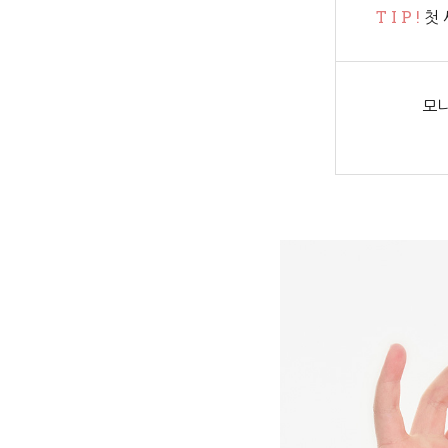
T I P !
첫 
모니