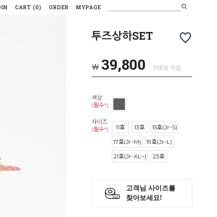
OIN
CART
(
0
)
ORDER
MYPAGE
투즈상하SET
39,800
￦
398원 적립
색상
(필수*)
사이즈
11호
13호
15호(Jr-S)
(필수*)
17호(Jr-M)
19호(Jr-L)
21호(Jr-XL~)
23호