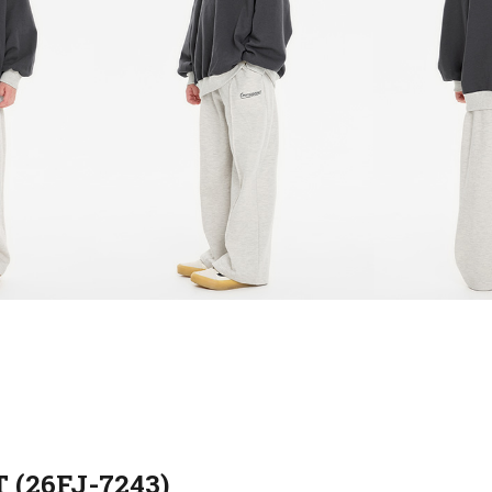
(26FJ-7243)