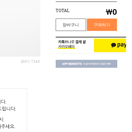
￦
0
TOTAL
장바구니
구매하기
26FJ-7243
다.
드립니다.
시
해주세요.