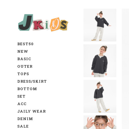
BEST50
NEW
BASIC
OUTER
TOPS
DRESS/SKIRT
BOTTOM
SET
ACC
JAILY WEAR
DENIM
SALE