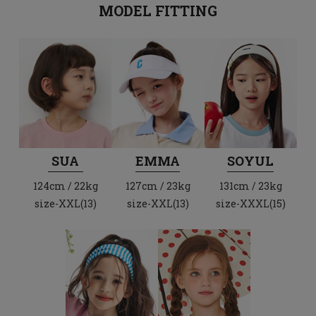
MODEL FITTING
SUA
EMMA
SOYUL
124cm / 22kg
127cm / 23kg
131cm / 23kg
size-XXL(13)
size-XXL(13)
size-XXXL(15)