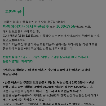
교환/반품
-제품수령 후 반품을 하시려면 수령 후 7일 이내에
마이페이지내에서 반품접수
1600-1766
또는
번으로 전화/
게시판으로 문의부터 주신 후,
CJ대한통운(1588-1255)으로 반품접수
또는
인터넷사이트에서 온라인 접수 후
픽업요청
해주세요.
깨끗이 제품포장 후 원하시는 교환 제품과 원하시는 처리사항을 적은 메모를
동봉하여 착불로 아래 주소지로 반품 보내주시면 됩니다.
반송하실 주소 : 경기도 고양시 덕양구 오금동 삼막3길 10 마포지사 1F
은평직영2팀 - 제이키즈
-판매자와 협의없이 타 택배 이용 시 추가배송료에 대한 비용은 고객님
부담입니다.
- 반품 배송비는 주문건 전체 반품시 5천원, 부분반품시 2,500원이나 부분
반품이라도 남은 상품의 금액이 30,000원 이하인 경우는 5,000원입니다.
배송비는 제품에 동봉하지 마시고
반드시 계좌로 입금해주세요.
현금을 상품과 동봉하여 택배로 보내셨을경우 간혹 발생하는 분실건에 대해서
제이키즈에서는 책임을 지지 않습니다.
-제이키즈에서는 모든배송과 반품처리 과정을 CCTV로 촬영하고 있습니다.