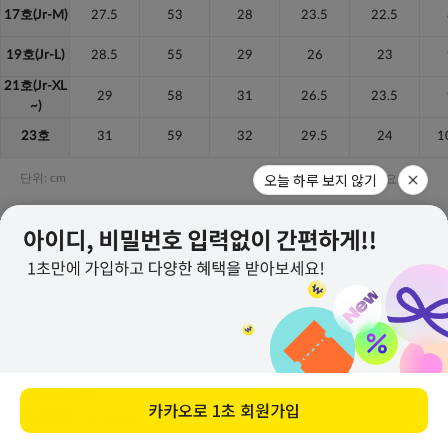
오늘 하루 보지 않기
디마상하SET
구매하기
카카오로
1초 회원가입
38,300
원
47,800
원
(20%↓)