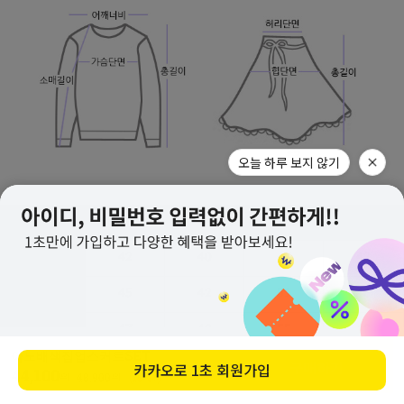
오늘 하루 보지 않기
아노배색집업스커트SET
구매하기
카카오로
1초 회원가입
44,100
원
48,900
원
(10%↓)