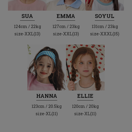
SUA
EMMA
SOYUL
124cm / 22kg
127cm / 23kg
131cm / 23kg
size-XXL(13)
size-XXL(13)
size-XXXL(15)
HANNA
ELLIE
123cm / 20.5kg
120cm / 20kg
size-XL(11)
size-XL(11)