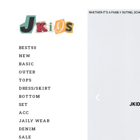
BEST50
NEW
BASIC
OUTER
TOPS
DRESS/SKIRT
BOTTOM
SET
ACC
JAILY WEAR
DENIM
SALE