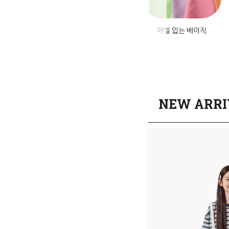
미엄 데님
앱설치혜택
매일 입는 베이직
NEW ARRI