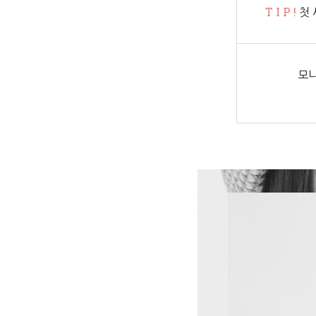
T I P !
첫 
모니