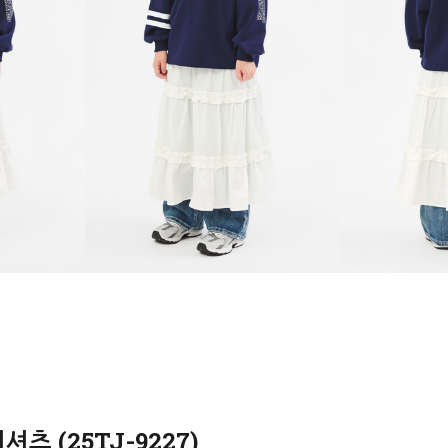
 (25TJ-9227)