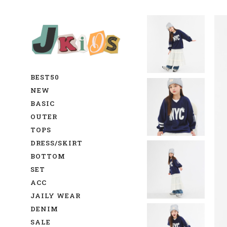
BEST50
NEW
BASIC
OUTER
TOPS
DRESS/SKIRT
BOTTOM
SET
ACC
JAILY WEAR
DENIM
SALE