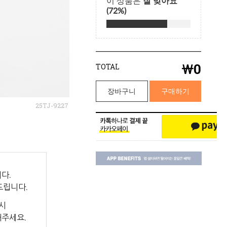
￦
0
TOTAL
장바구니
구매하기
25TJ-9227
다.
드립니다.
시
해주세요.