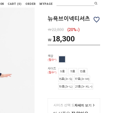
OIN
CART
(
0
)
ORDER
MYPAGE
뉴욕브이넥티셔츠
￦22,800
(20%↓)
18,300
￦
색상
(필수*)
사이즈
9호
11호
13호
(필수*)
15호(Jr-S)
17호(Jr-M)
19호(Jr-L)
21호(Jr-XL~)