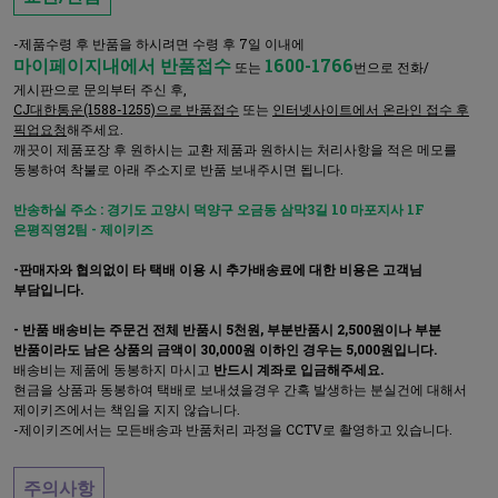
-제품수령 후 반품을 하시려면 수령 후 7일 이내에
마이페이지내에서 반품접수
1600-1766
또는
번으로 전화/
게시판으로 문의부터 주신 후,
CJ대한통운(1588-1255)으로 반품접수
또는
인터넷사이트에서 온라인 접수 후
픽업요청
해주세요.
깨끗이 제품포장 후 원하시는 교환 제품과 원하시는 처리사항을 적은 메모를
동봉하여 착불로 아래 주소지로 반품 보내주시면 됩니다.
반송하실 주소 : 경기도 고양시 덕양구 오금동 삼막3길 10 마포지사 1F
은평직영2팀 - 제이키즈
-판매자와 협의없이 타 택배 이용 시 추가배송료에 대한 비용은 고객님
부담입니다.
- 반품 배송비는 주문건 전체 반품시 5천원, 부분반품시 2,500원이나 부분
반품이라도 남은 상품의 금액이 30,000원 이하인 경우는 5,000원입니다.
배송비는 제품에 동봉하지 마시고
반드시 계좌로 입금해주세요.
현금을 상품과 동봉하여 택배로 보내셨을경우 간혹 발생하는 분실건에 대해서
제이키즈에서는 책임을 지지 않습니다.
-제이키즈에서는 모든배송과 반품처리 과정을 CCTV로 촬영하고 있습니다.
주의사항