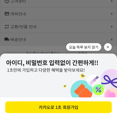
고객센터
계좌안내
1600-1766
[월-목] 10:00 ~14:30
[점심] 12:00 ~ 13:00
교환/반품 안내
우리 1005-302-047686
[금] 08:30 ~ 12:30
국민 933901-01-154555
토요일/일요일/공휴일 휴무
농협 355-0041-4461-73
배송안내
제품수령 후 반품을 하시려면 수령 후 7일 이내에 마이페이지내에서
예금주 : 제스티홀딩스
반품접수 또는 1600-1766번(1833-4181)으로 전화/게시판으로
오늘 하루 보지 않기
문의부터 주신 후,
COMPANY
주식회사 제스티홀딩스
OWNER
조연수
평균 상품 준비기간은 주말제외 2~4일까지 소요될수 있습니다.
CJ대한통운(1588-1255)으로 반품접수 또는 인터넷사이트에서 온라인
TEL
1600-1766
E-MAIL
help@jkids.co.kr
FAX
02-6499-3889
(주말 및 공휴일 제외, 제주 도서 산간 지역은 추가로 1~2일이 더
접수 후 픽업요청해주세요.
ADDRESS
서울특별시 중랑구 봉우재로70길 96, 3층(망우동,
소요됩니다.)
유영상가)
주문하신 상품이 입고가 늦어지는 상품이거나 주문 제작 상품일 경우엔
교환/반품 : 경기도 고양시 덕양구 오금동 삼막3길 10 마포지사 1F
BUSINESS LICENSE
204-86-22371
기일이 더 걸릴 수 있습니다.
은평직영2팀 - 제이키즈
MAIL-ORDER LICENSE
제2014-서울중랑-0328호
PRIVACY INFO MANAGER
조연수
신발이나 악세사리 카테고리 상품은 고객님 주문건 결제후 거래처에서
공급해오는 방식으로 같이 주문하시면 배송기간 평균 주말제외 3~5일
이상, 리오더 기간에는 한달정도 소요 되실수 있는점
PC VER
AGREEMENT
개인정보처리방침
양해부탁드립니다.
지연되는 상품 발생시 출고가능 제품 먼저 부분발송하고 있으니 조금만
레거시맨투맨
COPYRIGHT © 주식회사 제스티홀딩스 ALL RIGHTS RESERVED.
구매하기
카카오로
1초 회원가입
기다려주시면 감사하겠습니다^^
16,000
원
22,800
원
(30%↓)
(부분 출고 시 알림 톡(문자)안내)