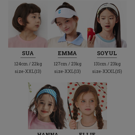
SUA
EMMA
SOYUL
124cm / 22kg
127cm / 23kg
131cm / 23kg
size-XXL(13)
size-XXL(13)
size-XXXL(15)
HANNA
ELLIE