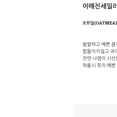
이매진세일러카
오트밀(OATMEAL
발랄하고 예쁜 큼
힘들이지않고 귀
전면 나염이 시선
착용시 핏이 예