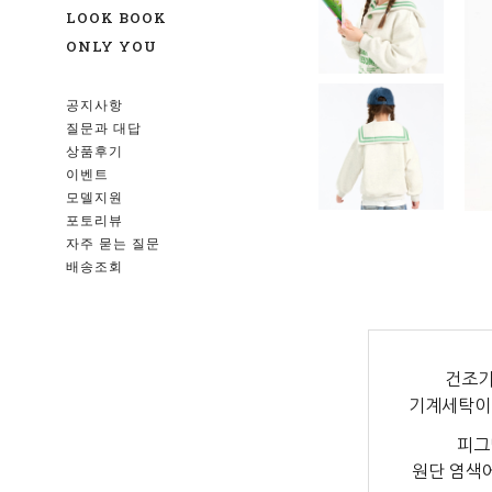
LOOK BOOK
ONLY YOU
공지사항
질문과 대답
상품후기
이벤트
모델지원
포토리뷰
자주 묻는 질문
배송조회
건조기
기계세탁이
피그
원단 염색