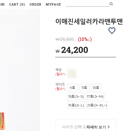
OIN
CART
(
0
)
ORDER
MYPAGE
이매진세일러카라맨투맨
￦26,800
(10%↓)
24,200
￦
색상
(필수*)
사이즈
9호
11호
13호
(필수*)
15호(Jr-S)
17호(Jr-M)
19호(Jr-L)
21호(Jr-XL~)