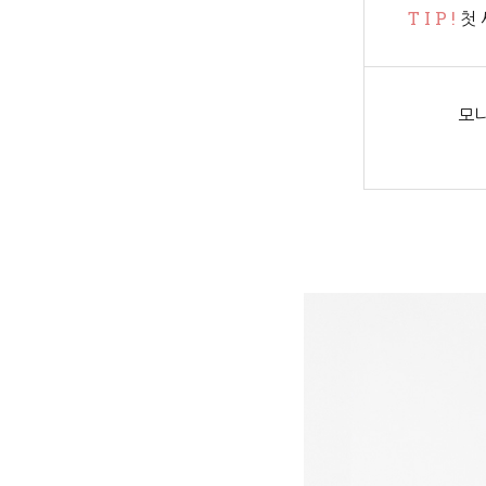
T I P !
첫 
모니