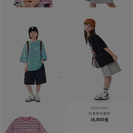
티토하프팬츠
16,800원