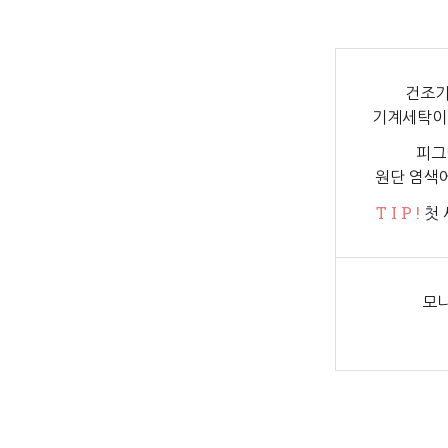
건조기
기계세탁이
피그
원단 염색
T I P !
첫 
모니