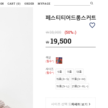
OIN
CART
(
0
)
ORDER
MYPAGE
페스티티어드롱스커트
￦38,900
(50%↓)
19,500
￦
색상
(필수*)
사이즈
9호
11호
13호
(필수*)
15호(Jr-S)
17호(Jr-M)
19호(Jr-L)
21호(Jr-XL~)