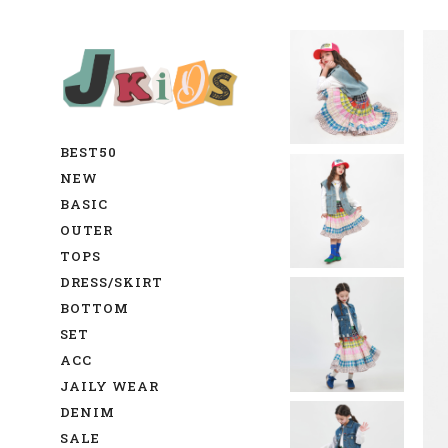
BEST50
NEW
BASIC
OUTER
TOPS
DRESS/SKIRT
BOTTOM
SET
ACC
JAILY WEAR
DENIM
SALE