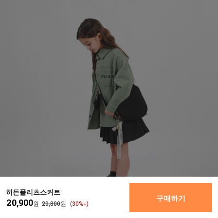
히든플리츠스커트
구매하기
20,900
원
29,800
원
(30%↓)