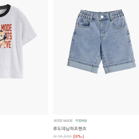
루도데님하프팬츠
￦ 36,800
(10%↓)