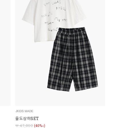
올도상하SET
￦ 47,800
(40%↓)