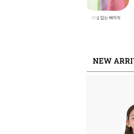
미엄 데님
앱설치혜택
매일 입는 베이직
NEW ARRI