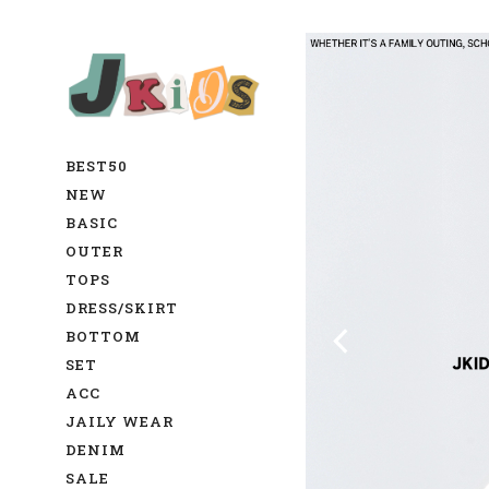
BEST50
NEW
BASIC
OUTER
TOPS
DRESS/SKIRT
BOTTOM
SET
ACC
JAILY WEAR
DENIM
SALE