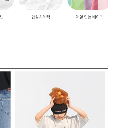
데님
앱설치혜택
매일 입는 베이직