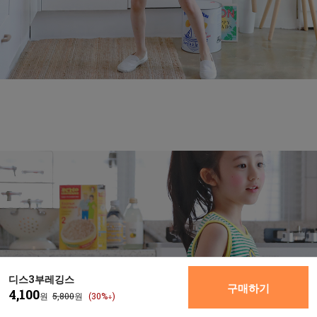
디스3부레깅스
구매하기
4,100
원
5,800
원
(30%↓)