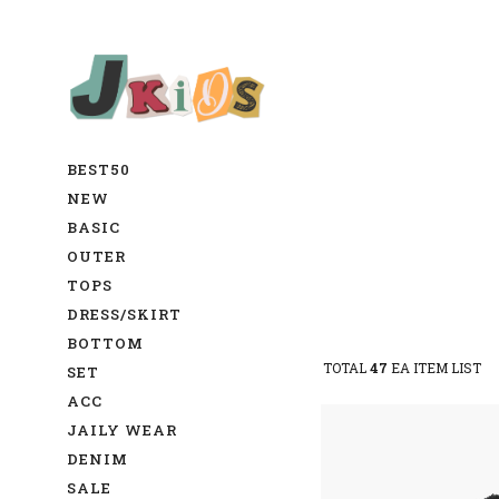
BEST50
NEW
BASIC
OUTER
TOPS
DRESS/SKIRT
BOTTOM
TOTAL
47
EA ITEM LIST
SET
ACC
JAILY WEAR
DENIM
SALE