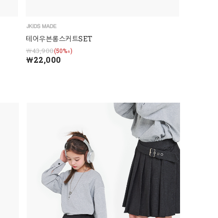
테어우븐롱스커트SET
￦43,900
(50%↓)
￦22,000