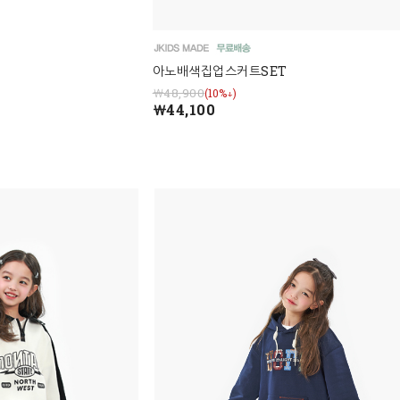
아노배색집업스커트SET
￦48,900
(10%↓)
￦44,100