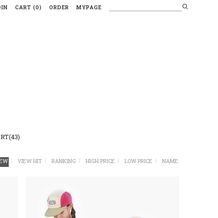
OIN
CART
(
0
)
ORDER
MYPAGE
RT(43)
EW
VIEW HIT
RANKING
HIGH PRICE
LOW PRICE
NAME