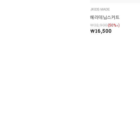
헤라데님스커트
￦32,900
(50%↓)
￦16,500