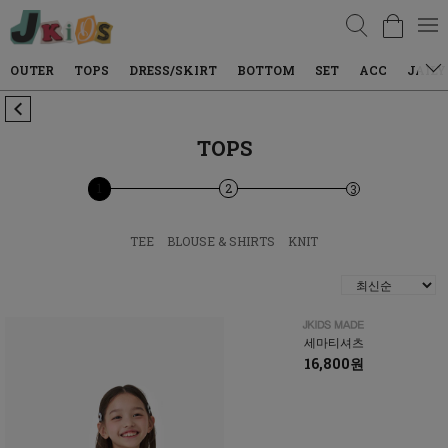
검색
TOPS
DRESS/SKIRT
BOTTOM
SET
ACC
JAILY WEAR
TOPS
1
2
3
TEE
BLOUSE & SHIRTS
KNIT
세마티셔츠
16,800원