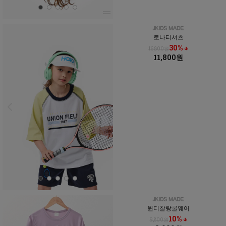
로나티셔츠
30% ↓
16,800원
11,800원
윈디찰랑쿨웨어
10% ↓
9,800원