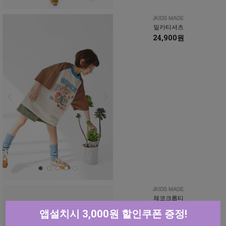
밀카티셔츠
24,900원
체코크롭티
15,900원
앱설치시 3,000원 할인쿠폰 증정!