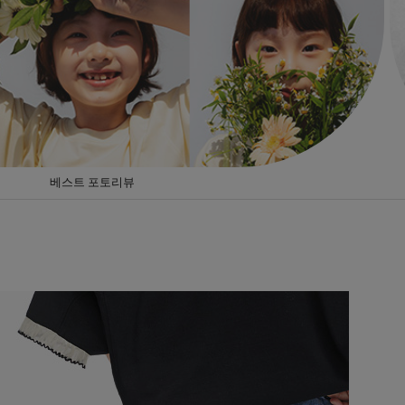
앱설치혜택