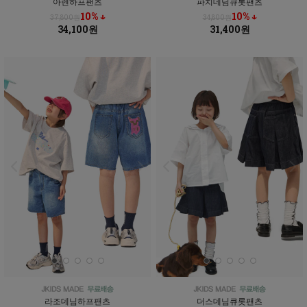
아렌하프팬츠
파치데님큐롯팬츠
10% ↓
10% ↓
37,800원
34,800원
34,100원
31,400원
라조데님하프팬츠
더스데님큐롯팬츠