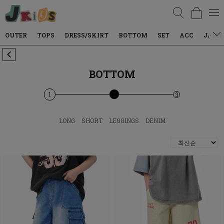
검색
TOPS
DRESS/SKIRT
BOTTOM
SET
ACC
JAILY WEAR
BOTTOM
1
2
3
LONG
SHORT
LEGGINGS
DENIM