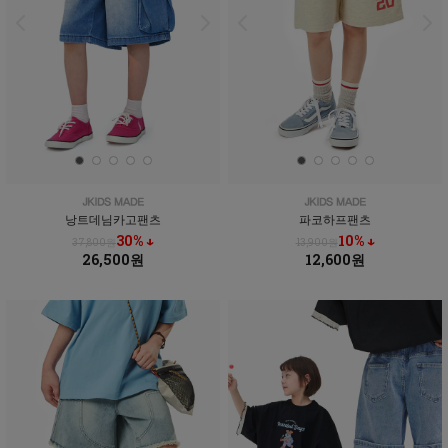
낭트데님카고팬츠
파코하프팬츠
30% ↓
10% ↓
37,800원
13,900원
26,500원
12,600원