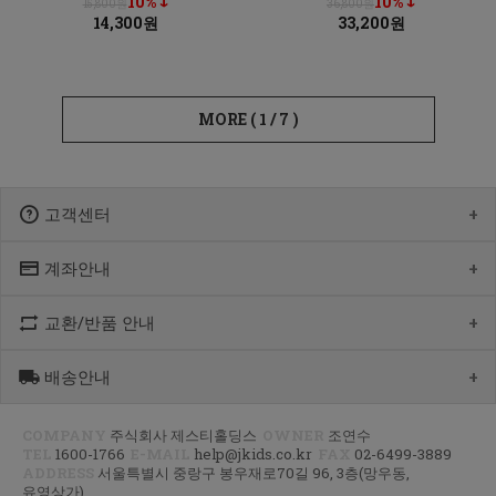
10% ↓
10% ↓
15,800원
36,800원
14,300원
33,200원
MORE (
1
/
7
)
고객센터
계좌안내
1600-1766
[월-목] 10:00 ~14:30
[점심] 12:00 ~ 13:00
교환/반품 안내
우리 1005-302-047686
[금] 08:30 ~ 12:30
국민 933901-01-154555
토요일/일요일/공휴일 휴무
농협 355-0041-4461-73
배송안내
제품수령 후 반품을 하시려면 수령 후 7일 이내에 마이페이지내에서
예금주 : 제스티홀딩스
반품접수 또는 1600-1766번(1833-4181)으로 전화/게시판으로
문의부터 주신 후,
COMPANY
주식회사 제스티홀딩스
OWNER
조연수
평균 상품 준비기간은 주말제외 2~4일까지 소요될수 있습니다.
CJ대한통운(1588-1255)으로 반품접수 또는 인터넷사이트에서 온라인
TEL
1600-1766
E-MAIL
help@jkids.co.kr
FAX
02-6499-3889
(주말 및 공휴일 제외, 제주 도서 산간 지역은 추가로 1~2일이 더
접수 후 픽업요청해주세요.
ADDRESS
서울특별시 중랑구 봉우재로70길 96, 3층(망우동,
소요됩니다.)
유영상가)
주문하신 상품이 입고가 늦어지는 상품이거나 주문 제작 상품일 경우엔
교환/반품 : 경기도 고양시 덕양구 오금동 삼막3길 10 마포지사 1F