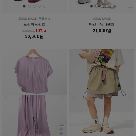
모렌하프팬츠
바엔버뮤다팬츠
10% ↓
21,800원
33,800원
30,500원