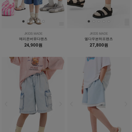
메리온버뮤다팬츠
엘다우븐하프팬츠
24,900원
27,800원