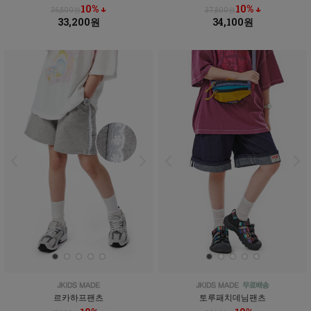
10% ↓
10% ↓
36,800원
37,800원
33,200원
34,100원
르카하프팬츠
토루패치데님팬츠