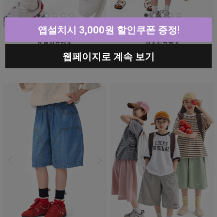
앱설치시 3,000원 할인쿠폰 증정!
필로하프팬츠
위츠하프팬츠
5% ↓
10% ↓
웹페이지로 계속 보기
12,900원
33,800원
12,300원
30,500원