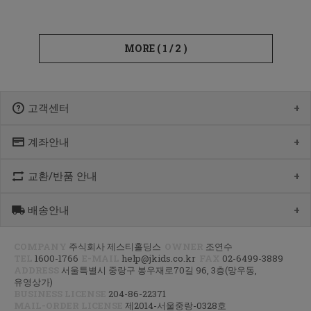
MORE (
1
/
2
)
고객센터
계좌안내
1600-1766
[월-목] 10:00 ~14:30
[점심] 12:00 ~ 13:00
교환/반품 안내
우리 1005-302-047686
[금] 08:30 ~ 12:30
국민 933901-01-154555
토요일/일요일/공휴일 휴무
농협 355-0041-4461-73
배송안내
제품수령 후 반품을 하시려면 수령 후 7일 이내에 마이페이지내에서
예금주 : 제스티홀딩스
반품접수 또는 1600-1766번(1833-4181)으로 전화/게시판으로
문의부터 주신 후,
COMPANY
주식회사 제스티홀딩스
OWNER
조연수
평균 상품 준비기간은 주말제외 2~4일까지 소요될수 있습니다.
CJ대한통운(1588-1255)으로 반품접수 또는 인터넷사이트에서 온라인
TEL
1600-1766
E-MAIL
help@jkids.co.kr
FAX
02-6499-3889
(주말 및 공휴일 제외, 제주 도서 산간 지역은 추가로 1~2일이 더
접수 후 픽업요청해주세요.
ADDRESS
서울특별시 중랑구 봉우재로70길 96, 3층(망우동,
소요됩니다.)
유영상가)
주문하신 상품이 입고가 늦어지는 상품이거나 주문 제작 상품일 경우엔
교환/반품 : 경기도 고양시 덕양구 오금동 삼막3길 10 마포지사 1F
BUSINESS LICENSE
204-86-22371
기일이 더 걸릴 수 있습니다.
은평직영2팀 - 제이키즈
MAIL-ORDER LICENSE
제2014-서울중랑-0328호