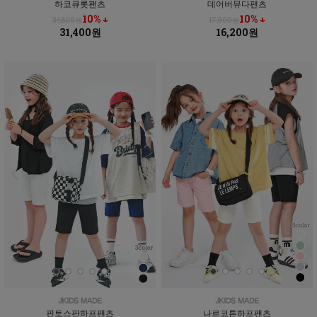
하코큐롯팬츠
데어버뮤다팬츠
10% ↓
10% ↓
34,800원
17,900원
31,400원
16,200원
핀토스판하프팬츠
나르코튼하프팬츠