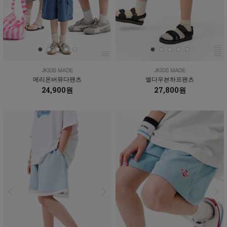
메리온버뮤다팬츠
엘다우븐하프팬츠
24,900원
27,800원