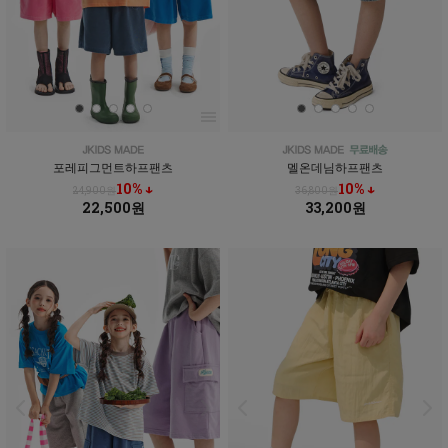
포레피그먼트하프팬츠
멜온데님하프팬츠
10% ↓
10% ↓
24,900원
36,800원
22,500원
33,200원