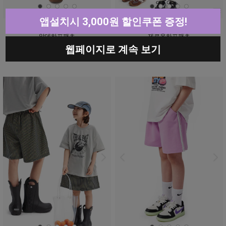
앱설치시 3,000원 할인쿠폰 증정!
알데하프팬츠
제르온하프팬츠
20% ↓
18,900원
웹페이지로 계속 보기
18,800원
15,100원