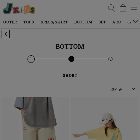
검색
TOPS
DRESS/SKIRT
BOTTOM
SET
ACC
JAILY WEAR
BOTTOM
1
2
3
SHORT