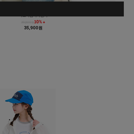
타드바람막이점퍼
10% ↓
39,800원
35,900원