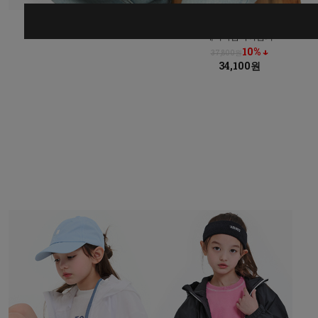
베니바람막이점퍼
10% ↓
37,800원
34,100원