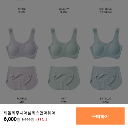
제일리주니어심리스언더웨어
구매하기
6,000
원
8,900
원
(
33
%↓)