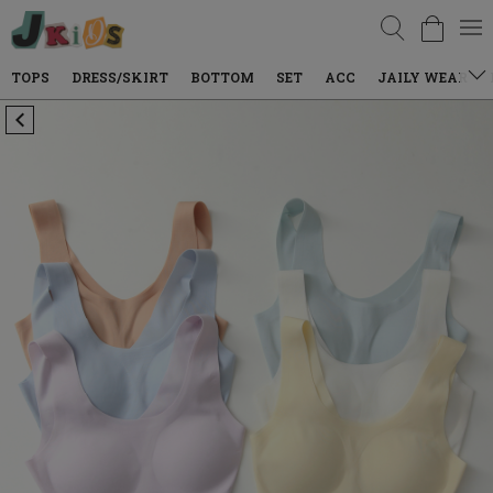
검색
TOPS
DRESS/SKIRT
BOTTOM
SET
ACC
JAILY WEAR