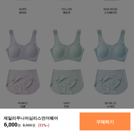
제일리주니어심리스언더웨어
구매하기
6,000
원
8,900
원
(
33
%↓)