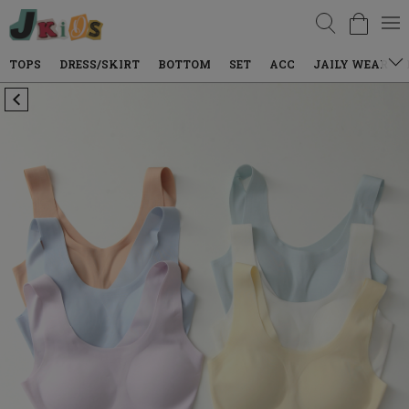
검색
DRESS/SKIRT
BOTTOM
SET
ACC
JAILY WEAR
DENIM