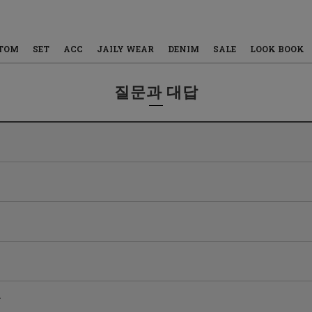
TOM
SET
ACC
JAILY WEAR
DENIM
SALE
LOOK BOOK
질문과 대답
요