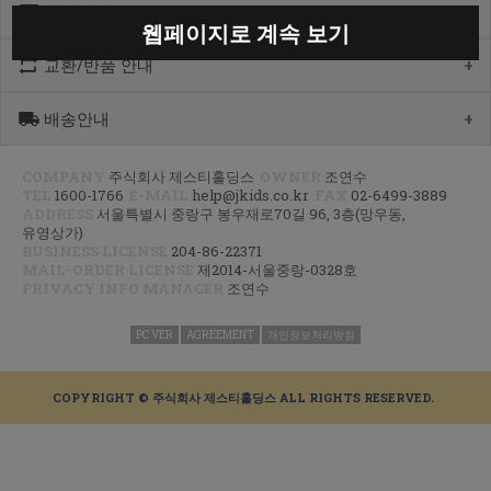
계좌안내
1600-1766
웹페이지로 계속 보기
[월-목] 10:00 ~14:30
[점심] 12:00 ~ 13:00
교환/반품 안내
우리 1005-302-047686
[금] 08:30 ~ 12:30
국민 933901-01-154555
토요일/일요일/공휴일 휴무
농협 355-0041-4461-73
배송안내
제품수령 후 반품을 하시려면 수령 후 7일 이내에 마이페이지내에서
예금주 : 제스티홀딩스
반품접수 또는 1600-1766번(1833-4181)으로 전화/게시판으로
문의부터 주신 후,
COMPANY
주식회사 제스티홀딩스
OWNER
조연수
평균 상품 준비기간은 주말제외 2~4일까지 소요될수 있습니다.
CJ대한통운(1588-1255)으로 반품접수 또는 인터넷사이트에서 온라인
TEL
1600-1766
E-MAIL
help@jkids.co.kr
FAX
02-6499-3889
(주말 및 공휴일 제외, 제주 도서 산간 지역은 추가로 1~2일이 더
접수 후 픽업요청해주세요.
ADDRESS
서울특별시 중랑구 봉우재로70길 96, 3층(망우동,
소요됩니다.)
유영상가)
주문하신 상품이 입고가 늦어지는 상품이거나 주문 제작 상품일 경우엔
교환/반품 : 경기도 고양시 덕양구 오금동 삼막3길 10 마포지사 1F
BUSINESS LICENSE
204-86-22371
기일이 더 걸릴 수 있습니다.
은평직영2팀 - 제이키즈
MAIL-ORDER LICENSE
제2014-서울중랑-0328호
PRIVACY INFO MANAGER
조연수
신발이나 악세사리 카테고리 상품은 고객님 주문건 결제후 거래처에서
공급해오는 방식으로 같이 주문하시면 배송기간 평균 주말제외 3~5일
이상, 리오더 기간에는 한달정도 소요 되실수 있는점
PC VER
AGREEMENT
개인정보처리방침
양해부탁드립니다.
지연되는 상품 발생시 출고가능 제품 먼저 부분발송하고 있으니 조금만
COPYRIGHT © 주식회사 제스티홀딩스 ALL RIGHTS RESERVED.
기다려주시면 감사하겠습니다^^
(부분 출고 시 알림 톡(문자)안내)